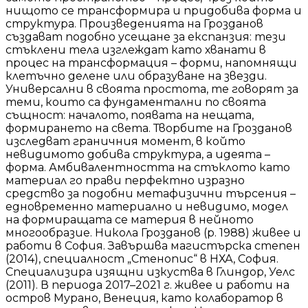
нищото се трансформира и придобива форма и
структура. Произведенията на Грозданов
създават подобно усещане за експанзия: тези
стъклени тела изглеждат като хванати в
процес на трансформация – форми, напомнящи
клетъчно делене или образуване на звезди.
Универсални в своята простота, те говорят за
теми, които са фундаментални по своята
същност: началото, появата на нещата,
формирането на света. Творбите на Грозданов
изследват граничния момент, в който
невидимото добива структура, а идеята –
форма. Амбивалентността на стъклото като
материал го прави перфектно изразно
средство за подобни метафизични търсения –
едновременно материално и невидимо, модел
на формиращата се материя в нейното
многообразие. Никола Грозданов (р. 1988) живее и
работи в София. Завършва магистърска степен
(2014), специалност „Стенопис“ в НХА, София.
Специализира изящни изкуства в Глиндор, Уелс
(2011). В периода 2017–2021 г. живее и работи на
остров Мурано, Венеция, като колаборатор в