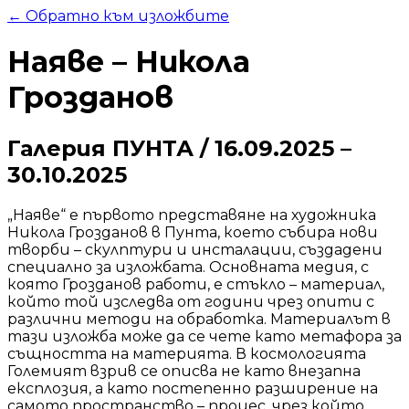
← Обратно към изложбите
Наяве – Никола
Грозданов
Галерия ПУНТА
/
16.09.2025
–
30.10.2025
„Наяве“ е първото представяне на художника
Никола Грозданов в Пунта, което събира нови
творби – скулптури и инсталации, създадени
специално за изложбата. Основната медия, с
която Грозданов работи, е стъкло – материал,
който той изследва от години чрез опити с
различни методи на обработка. Материалът в
тази изложба може да се чете като метафора за
същността на материята. В космологията
Големият взрив се описва не като внезапна
експлозия, а като постепенно разширение на
самото пространство – процес, чрез който