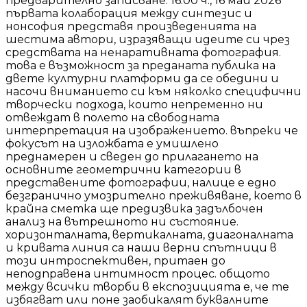
предварително записване: 16.00 ч., 16 май 2026
първата колаборация между синтезис и
нонсофия представя произведенията на
шестима автори, изразяващи идеите си чрез
средствата на ненаративната фотография.
това е възможност за преданата публика на
двете културни платформи да се обедини и
насочи вниманието си към няколко специфични
творчески подхода, които непременно ни
отвеждат в полето на свободната
интерпретация на изображението. въпреки че
фокусът на изложбата е умишлено
преднамерен и сведен до прилагането на
основните геометрични категории в
представените фотографии, налице е едно
безгранично умозрително преживяване, което в
крайна сметка ще предизвика задълбочен
анализ на вътрешното ни състояние.
хоризонталната, вертикалната, диагоналната
и кривата линия са наши верни спътници в
този интроспективен, притаен до
неподправена интимност процес. общото
между всички творби в експозицията е, че те
избягват или поне заобикалят буквалните