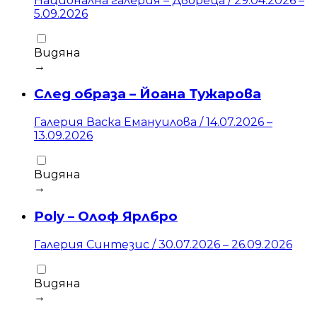
Национална галерия – Двореца
/
29.04.2026
–
5.09.2026
Видяна
→
След образа – Йоана Тужарова
Галерия Васка Емануилова
/
14.07.2026
–
13.09.2026
Видяна
→
Poly – Олоф Ярлбро
Галерия Синтезис
/
30.07.2026
–
26.09.2026
Видяна
→