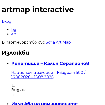
artmap
interactive
Вход
bg
en
В партньорство със
Sofia Art Map
Изложби
Репетиция – Калин Серапионов
Национална галерия – Квадрат 500
/
16.06.2026
–
16.08.2026
Видяна
→
Изложба на номинираните