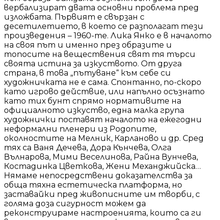
вербализират двата основни проблема пред
изложбата. Първият е свързан с
десетилетието, в което се разполагат тези
произведения – 1960-те. Лика Янко е в началото
на своя път и именно през образите и
топосите на веществения свят тя търси
своята истина за изкуството. От друга
страна, в това „пътуване“ към себе си
художничката не е сама. Спонтанно, по-скоро
като игрово действие, или напълно осъзнато
като тих бунт спрямо нормативите на
официалното изкуство, една малка група
художнички поставят началото на ежегодни
неформални пленери из Родопите,
околностите на Мелник, Карланово и др. Сред
тях са Ваня Дечева, Дора Кънчева, Олга
Вълнарова, Мими Веселинова, Райна Вунчева,
Костадинка Цветкова, Жени Механджийска…
Нямаме непосредствени доказателства за
обща тяхна естетическа платформа, но
заставайки пред живописните им творби, с
голяма доза сигурност можем да
реконструираме настроенията, които са ги