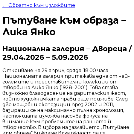
← Обратно към изложбите
Пътуване към образа –
Лика Янко
Национална галерия – Двореца
/
29.04.2026
–
5.09.2026
Откриване на 29 април, сряда, 18:00 часа
Националната галерия притежава една от най-
големите и представителни колекции от
творби на Лика Янко (1928–2001). Това става
възможно благодарение на дарителския жест,
който художничката прави още приживе. След
две мащабни експозиции през 2002 и 2011,
базиращи се на максимално пълна хронология,
настоящата изложба насочва фокуса на
внимание към проблемите на ранното й
творчество. В избора на заглавието „Пътуване
към образа“ виждаме възможност да се